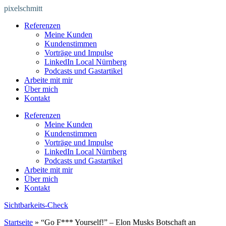
Zum
pixelschmitt
Inhalt
Referenzen
springen
Meine Kunden
Kundenstimmen
Vorträge und Impulse
LinkedIn Local Nürnberg
Podcasts und Gastartikel
Arbeite mit mir
Über mich
Kontakt
Referenzen
Meine Kunden
Kundenstimmen
Vorträge und Impulse
LinkedIn Local Nürnberg
Podcasts und Gastartikel
Arbeite mit mir
Über mich
Kontakt
Sichtbarkeits-Check
Startseite
»
“Go F*** Yourself!” – Elon Musks Botschaft an