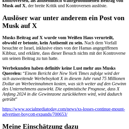
kontroversen, als antisemitisch wahrgenommenen Beitrag von
Musk auf X
, der breite Kritik und Kontroversen auslöste.
Auslöser war unter anderem ein Post von
Musk auf X
Musks Beitrag auf X wurde vom Weißen Haus verurteilt,
obwohl er betonte, kein Antisemit zu sein.
Nach dem Vorfall
besuchte er Israel, inklusive eines von der Hamas angegriffenen
Kibbuz, und erklärte, dass dieser Besuch nichts mit der Kontroverse
um seinen Beitrag zu tun hatte.
Werbekunden haben definitiv keine Lust mehr aus Musks
Querelen:
“
Einem Bericht der New York Times zufolge wird der
sich ausweitende Werbeboykott X in diesem Jahr rund 75 Millionen
Dollar an Werbeeinnahmen kosten, was sich weiter auf den Gewinn
des Unternehmens auswirkt. Die optimistische Prognose, dass X
Anfang 2024 in die Gewinnzone zurückkehren wird, wird dadurch
getrübt
”
https://www.socialmediatoday.com/news/xs-losses-continue-mount-
advertiser-boycott-expands/700653/
Meine Einschätzung dazu