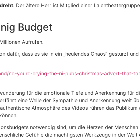
edreht
. Der ältere Herr ist Mitglied einer Laientheatergrup
wenig Budget
Millionen Aufrufen.
on dafür, dass es sie in ein „heulendes Chaos“ gestürzt un
land/no-youre-crying-the-ni-pubs-christmas-advert-that-to
nderung für die emotionale Tiefe und Anerkennung für di
t, erfährt eine Welle der Sympathie und Anerkennung weit ü
ie authentische Atmosphäre des Videos rühren das Publikum 
können.
ionsbudgets notwendig sind, um die Herzen der Menschen zu
 menschliche Gefühle die mächtigsten Werkzeuge in der Welt