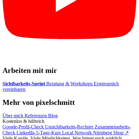
Arbeiten mit mir
Sichtbarkeits-Sprint
Beratung & Workshops
Erstgespräch
vereinbaren
Mehr von pixelschmitt
Über mich
Referenzen
Blog
Kostenlos & hilfreich
Google-Profil-Check
Unsichtbarkeits-Rechner
Zusammenarbeits-
Check
LinkedIn-5-Tage-Kurs
Local Network Nürnberg
Shop ↗
Viele Kanäle. Viele Möglichkeiten. Was bringt euch wirklich